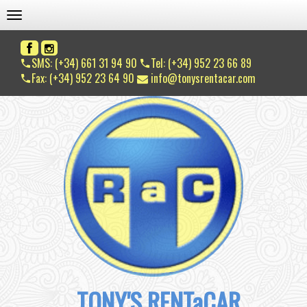
TOGGLE NAVIGATION
SMS: (+34) 661 31 94 90
Tel: (+34) 952 23 66 89
Fax: (+34) 952 23 64 90
info@tonysrentacar.com
TONY'S RENTaCAR